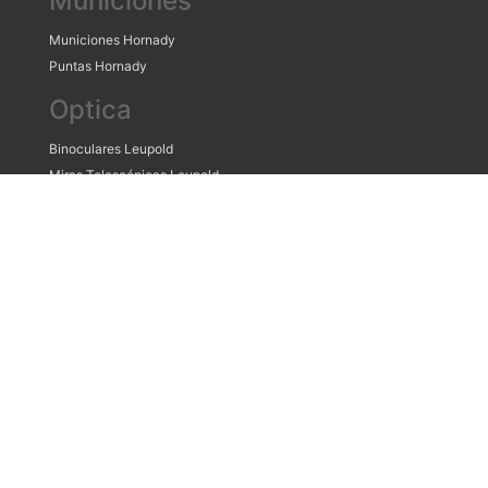
Municiones
Municiones Hornady
Puntas Hornady
Optica
Binoculares Leupold
Miras Telescópicas Leupold
Miras Telescópicas Schmidt & Bender
Accesorios
Estuches Plano
Home
Contacto